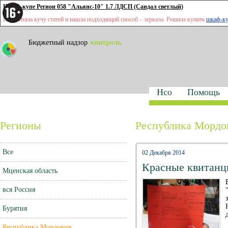
Шкаф-купе Регион 058 "Альянс-10" 1.7 ЛДСП (Сандал светлый)
Перечитала кучу статей и нашла подходящий способ – зеркала. Решила купить
шкаф-ку
Бюджетный надзор
контроль
Нсо
Помощь
Регионы
Республика Мордо
Все
02 Декабря 2014
Красные квитанци
Мценская область
вся Россия
Бурятия
Республика Мордовия