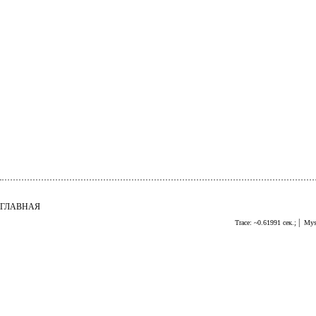
ГЛАВНАЯ
|
Trace: ~0.61991 сек.;
Mys