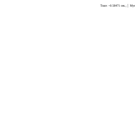
|
Trace: ~0.58471 сек.;
Mys