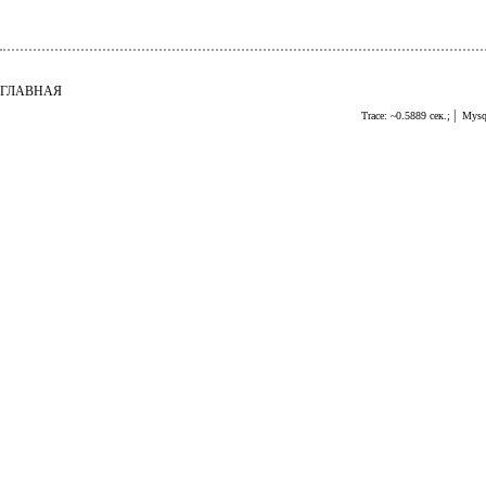
ГЛАВНАЯ
|
Trace: ~0.5889 сек.;
Mysql