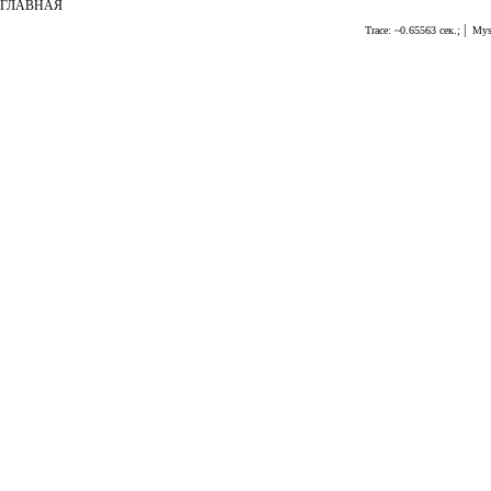
ГЛАВНАЯ
|
Trace: ~0.65563 сек.;
Mys