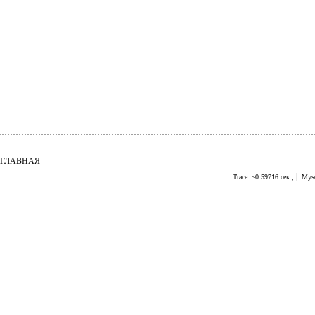
ГЛАВНАЯ
|
Trace: ~0.59716 сек.;
Mysq